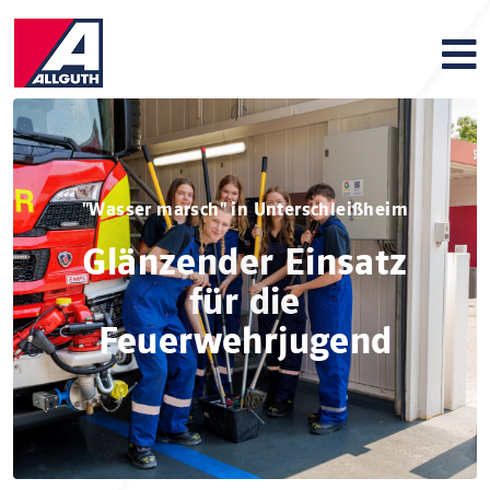
"Wasser marsch" in Unterschleißheim
Glänzender Einsatz
für die
Feuerwehrjugend