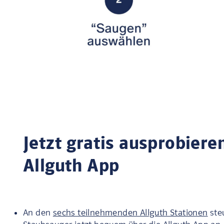
Jetzt gratis ausprobiere
Allguth App
An den
sechs teilnehmenden Allguth Stationen
ste