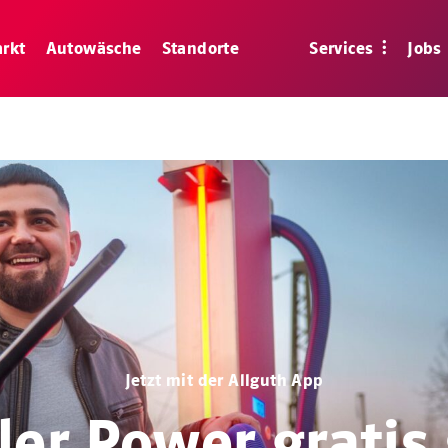
rkt
Autowäsche
Standorte
Services
Jobs
Jetzt mit der Allguth App
ller Power gratis